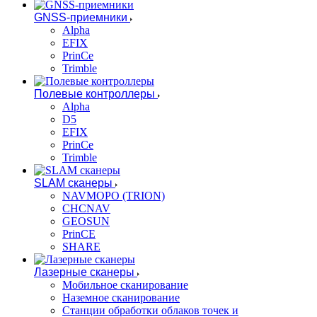
GNSS-приемники
Alpha
EFIX
PrinCe
Trimble
Полевые контроллеры
Alpha
D5
EFIX
PrinCe
Trimble
SLAM сканеры
NAVMOPO (TRION)
CHCNAV
GEOSUN
PrinCE
SHARE
Лазерные сканеры
Мобильное сканирование
Наземное сканирование
Станции обработки облаков точек и