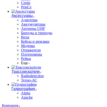
Credo
PrinCe
Аксессуары
Адаптеры
Аккумуляторы
Антенны UHF
Биподы и триподы
Вехи
Кейсы и рюкзаки
Модемы
Отражатели
Плотномеры
Рейки
Еще
Трассоискатели
Radiodetection
Техно-АС
Гидрография
Alpha
Apache
Компания