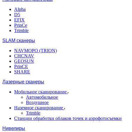
Alpha
D5
EFIX
PrinCe
Trimble
SLAM сканеры
NAVMOPO (TRION)
CHCNAV
GEOSUN
PrinCE
SHARE
Лазерные сканеры
Мобильное сканирование
Автомобильное
Воздушное
Наземное сканирование
Trimble
Станции обработки облаков точек и аэрофотосъемки
Нивелиры