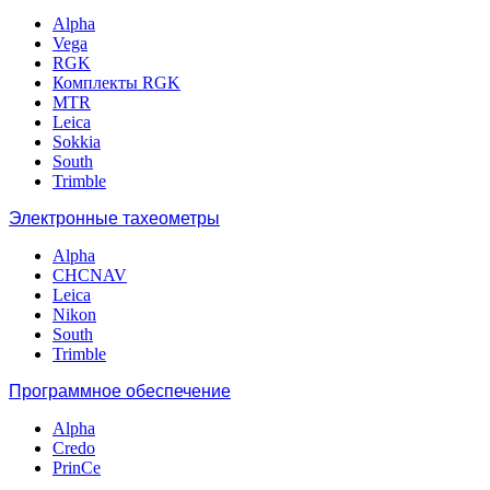
Alpha
Vega
RGK
Комплекты RGK
MTR
Leica
Sokkia
South
Trimble
Электронные тахеометры
Alpha
CHCNAV
Leica
Nikon
South
Trimble
Программное обеспечение
Alpha
Credo
PrinCe