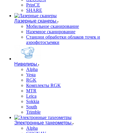
PrinCE
SHARE
Лазерные сканеры
Мобильное сканирование
Наземное сканирование
Станции обработки облаков точек и
аэрофотосъемки
Нивелиры
Alpha
Vega
RGK
Комплекты RGK
MTR
Leica
Sokkia
South
Trimble
Электронные тахеометры
Alpha