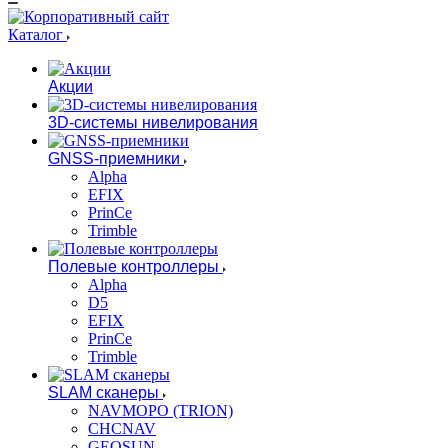
Каталог
Акции
3D-системы нивелирования
GNSS-приемники
Alpha
EFIX
PrinCe
Trimble
Полевые контроллеры
Alpha
D5
EFIX
PrinCe
Trimble
SLAM сканеры
NAVMOPO (TRION)
CHCNAV
GEOSUN