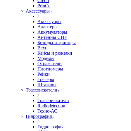
Credo
PrinCe
Аксессуары
Аксессуары
Адаптеры
Аккумуляторы
Антенны UHF
Биподы и триподы
Вехи
Кейсы и рюкзаки
Модемы
Отражатели
Плотномеры
Рейки
Трегеры
Штативы
Трассоискатели
Трассоискатели
Radiodetection
Техно-АС
Гидрография
Гидрография