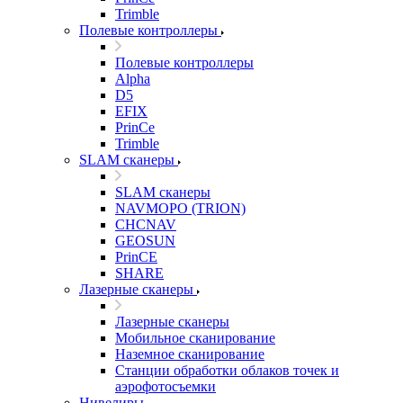
Trimble
Полевые контроллеры
Полевые контроллеры
Alpha
D5
EFIX
PrinCe
Trimble
SLAM сканеры
SLAM сканеры
NAVMOPO (TRION)
CHCNAV
GEOSUN
PrinCE
SHARE
Лазерные сканеры
Лазерные сканеры
Мобильное сканирование
Наземное сканирование
Станции обработки облаков точек и
аэрофотосъемки
Нивелиры