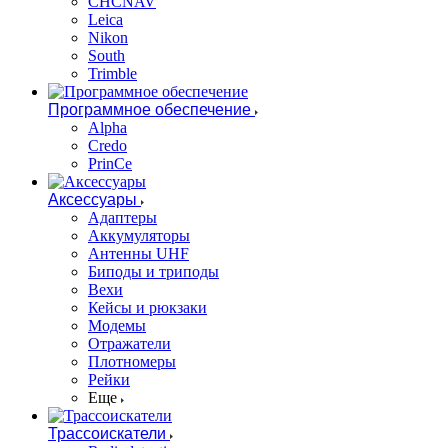
CHCNAV
Leica
Nikon
South
Trimble
Программное обеспечение
Alpha
Credo
PrinCe
Аксессуары
Адаптеры
Аккумуляторы
Антенны UHF
Биподы и триподы
Вехи
Кейсы и рюкзаки
Модемы
Отражатели
Плотномеры
Рейки
Еще
Трассоискатели