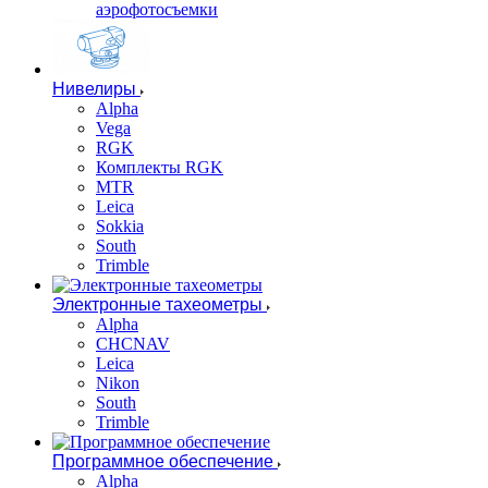
аэрофотосъемки
Нивелиры
Alpha
Vega
RGK
Комплекты RGK
MTR
Leica
Sokkia
South
Trimble
Электронные тахеометры
Alpha
CHCNAV
Leica
Nikon
South
Trimble
Программное обеспечение
Alpha