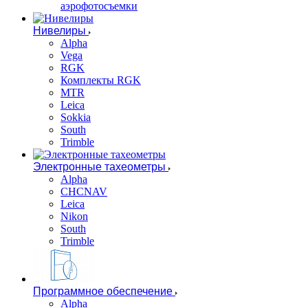
аэрофотосъемки
Нивелиры
Alpha
Vega
RGK
Комплекты RGK
MTR
Leica
Sokkia
South
Trimble
Электронные тахеометры
Alpha
CHCNAV
Leica
Nikon
South
Trimble
Программное обеспечение
Alpha