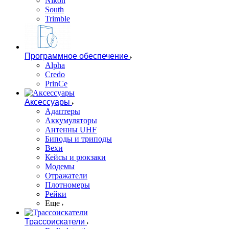
Nikon
South
Trimble
Программное обеспечение
Alpha
Credo
PrinCe
Аксессуары
Адаптеры
Аккумуляторы
Антенны UHF
Биподы и триподы
Вехи
Кейсы и рюкзаки
Модемы
Отражатели
Плотномеры
Рейки
Еще
Трассоискатели