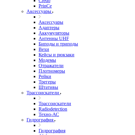
Credo
PrinCe
Аксессуары
Аксессуары
Адаптеры
Аккумуляторы
Антенны UHF
Биподы и триподы
Вехи
Кейсы и рюкзаки
Модемы
Отражатели
Плотномеры
Рейки
Трегеры
Штативы
Трассоискатели
Трассоискатели
Radiodetection
Техно-АС
Гидрография
Гидрография