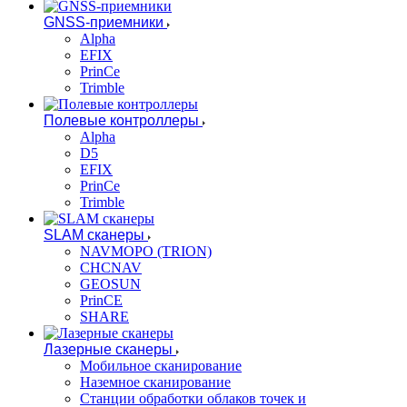
GNSS-приемники
Alpha
EFIX
PrinCe
Trimble
Полевые контроллеры
Alpha
D5
EFIX
PrinCe
Trimble
SLAM сканеры
NAVMOPO (TRION)
CHCNAV
GEOSUN
PrinCE
SHARE
Лазерные сканеры
Мобильное сканирование
Наземное сканирование
Станции обработки облаков точек и