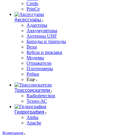
Credo
PrinCe
Аксессуары
Адаптеры
Аккумуляторы
Антенны UHF
Биподы и триподы
Вехи
Кейсы и рюкзаки
Модемы
Отражатели
Плотномеры
Рейки
Еще
Трассоискатели
Radiodetection
Техно-АС
Гидрография
Alpha
Apache
Компания