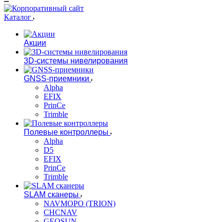
Каталог
Акции
3D-системы нивелирования
GNSS-приемники
Alpha
EFIX
PrinCe
Trimble
Полевые контроллеры
Alpha
D5
EFIX
PrinCe
Trimble
SLAM сканеры
NAVMOPO (TRION)
CHCNAV
GEOSUN