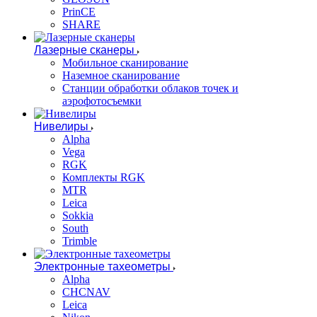
PrinCE
SHARE
Лазерные сканеры
Мобильное сканирование
Наземное сканирование
Станции обработки облаков точек и
аэрофотосъемки
Нивелиры
Alpha
Vega
RGK
Комплекты RGK
MTR
Leica
Sokkia
South
Trimble
Электронные тахеометры
Alpha
CHCNAV
Leica