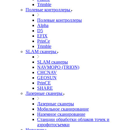
Trimble
Полевые контроллеры
Полевые контроллеры
Alpha
D5
EFIX
PrinCe
Trimble
SLAM сканеры
SLAM сканеры
NAVMOPO (TRION)
CHCNAV
GEOSUN
PrinCE
SHARE
Лазерные сканеры
Лазерные сканеры
Мобильное сканирование
Наземное сканирование
Станции обработки облаков точек и
аэрофотосъемки
Нивелиры