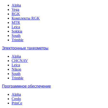
Alpha
Vega
RGK
Комплекты RGK
MTR
Leica
Sokkia
South
Trimble
Электронные тахеометры
Alpha
CHCNAV
Leica
Nikon
South
Trimble
Программное обеспечение
Alpha
Credo
PrinCe