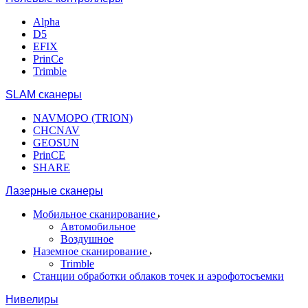
Alpha
D5
EFIX
PrinCe
Trimble
SLAM сканеры
NAVMOPO (TRION)
CHCNAV
GEOSUN
PrinCE
SHARE
Лазерные сканеры
Мобильное сканирование
Автомобильное
Воздушное
Наземное сканирование
Trimble
Станции обработки облаков точек и аэрофотосъемки
Нивелиры