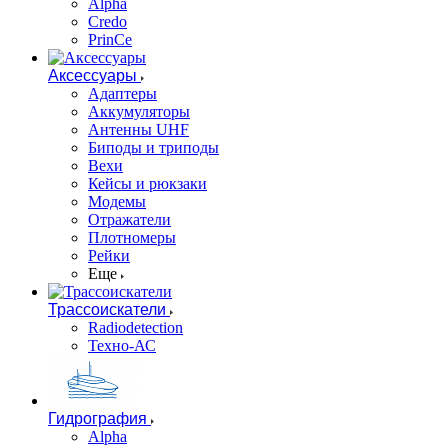
Alpha
Credo
PrinCe
Аксессуары
Адаптеры
Аккумуляторы
Антенны UHF
Биподы и триподы
Вехи
Кейсы и рюкзаки
Модемы
Отражатели
Плотномеры
Рейки
Еще
Трассоискатели
Radiodetection
Техно-АС
Гидрография
Alpha