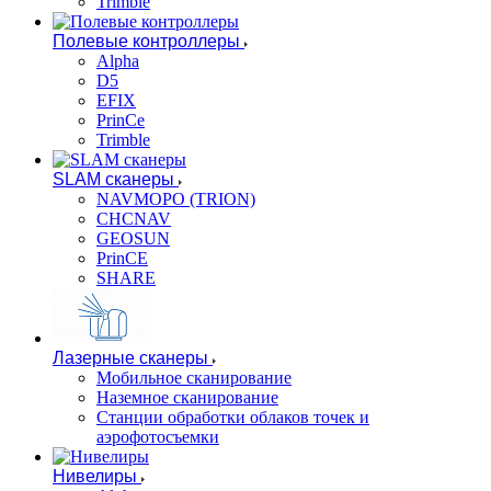
Trimble
Полевые контроллеры
Alpha
D5
EFIX
PrinCe
Trimble
SLAM сканеры
NAVMOPO (TRION)
CHCNAV
GEOSUN
PrinCE
SHARE
Лазерные сканеры
Мобильное сканирование
Наземное сканирование
Станции обработки облаков точек и
аэрофотосъемки
Нивелиры