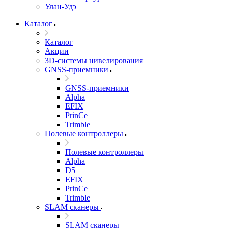
Улан-Удэ
Каталог
Каталог
Акции
3D-системы нивелирования
GNSS-приемники
GNSS-приемники
Alpha
EFIX
PrinCe
Trimble
Полевые контроллеры
Полевые контроллеры
Alpha
D5
EFIX
PrinCe
Trimble
SLAM сканеры
SLAM сканеры