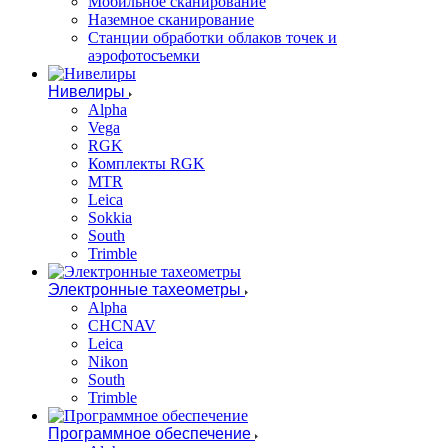
Мобильное сканирование
Наземное сканирование
Станции обработки облаков точек и
аэрофотосъемки
Нивелиры
Alpha
Vega
RGK
Комплекты RGK
MTR
Leica
Sokkia
South
Trimble
Электронные тахеометры
Alpha
CHCNAV
Leica
Nikon
South
Trimble
Программное обеспечение