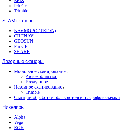
EFIX
PrinCe
Trimble
SLAM сканеры
NAVMOPO (TRION)
CHCNAV
GEOSUN
PrinCE
SHARE
Лазерные сканеры
Мобильное сканирование
Автомобильное
Воздушное
Наземное сканирование
Trimble
Станции обработки облаков точек и аэрофотосъемки
Нивелиры
Alpha
Vega
RGK