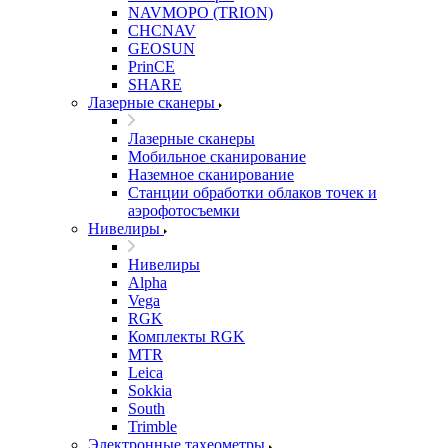
NAVMOPO (TRION)
CHCNAV
GEOSUN
PrinCE
SHARE
Лазерные сканеры
Лазерные сканеры
Мобильное сканирование
Наземное сканирование
Станции обработки облаков точек и
аэрофотосъемки
Нивелиры
Нивелиры
Alpha
Vega
RGK
Комплекты RGK
MTR
Leica
Sokkia
South
Trimble
Электронные тахеометры