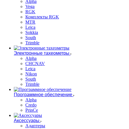
Alpha
Vega
RGK
Комплекты RGK
MTR
Leica
Sokkia
South
Trimble
Электронные тахеометры
Alpha
CHCNAV
Leica
Nikon
South
Trimble
Программное обеспечение
Alpha
Credo
PrinCe
Аксессуары
Адаптеры