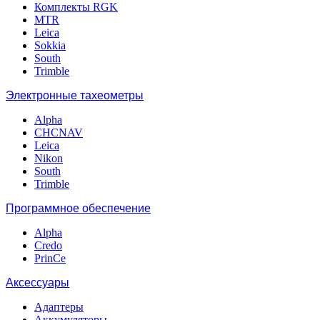
Комплекты RGK
MTR
Leica
Sokkia
South
Trimble
Электронные тахеометры
Alpha
CHCNAV
Leica
Nikon
South
Trimble
Программное обеспечение
Alpha
Credo
PrinCe
Аксессуары
Адаптеры
Аккумуляторы