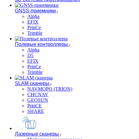
GNSS-приемники
Alpha
EFIX
PrinCe
Trimble
Полевые контроллеры
Alpha
D5
EFIX
PrinCe
Trimble
SLAM сканеры
NAVMOPO (TRION)
CHCNAV
GEOSUN
PrinCE
SHARE
Лазерные сканеры