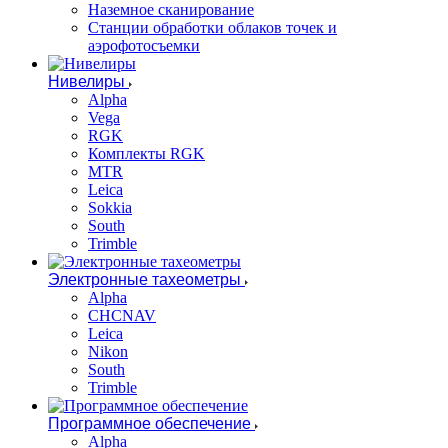
Наземное сканирование
Станции обработки облаков точек и
аэрофотосъемки
Нивелиры
Alpha
Vega
RGK
Комплекты RGK
MTR
Leica
Sokkia
South
Trimble
Электронные тахеометры
Alpha
CHCNAV
Leica
Nikon
South
Trimble
Программное обеспечение
Alpha