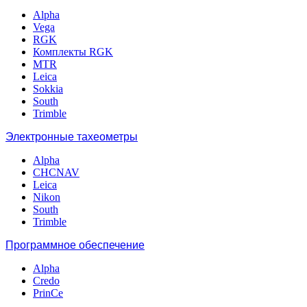
Alpha
Vega
RGK
Комплекты RGK
MTR
Leica
Sokkia
South
Trimble
Электронные тахеометры
Alpha
CHCNAV
Leica
Nikon
South
Trimble
Программное обеспечение
Alpha
Credo
PrinCe