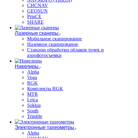
CHCNAV
GEOSUN
PrinCE
SHARE
Лазерные сканеры
Мобильное сканирование
Наземное сканирование
Станции обработки облаков точек и
аэрофотосъемки
Нивелиры
Alpha
Vega
RGK
Комплекты RGK
MTR
Leica
Sokkia
South
Trimble
Электронные тахеометры
Alpha