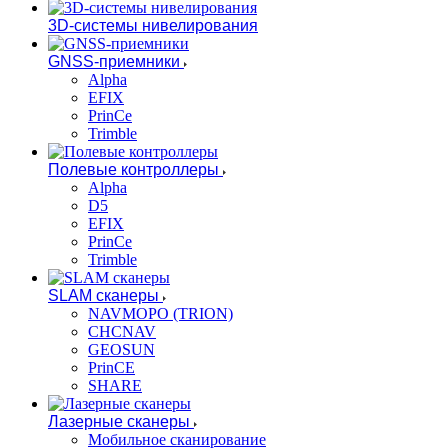
3D-системы нивелирования
GNSS-приемники
Alpha
EFIX
PrinCe
Trimble
Полевые контроллеры
Alpha
D5
EFIX
PrinCe
Trimble
SLAM сканеры
NAVMOPO (TRION)
CHCNAV
GEOSUN
PrinCE
SHARE
Лазерные сканеры
Мобильное сканирование