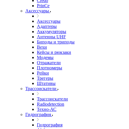
Credo
PrinCe
Аксессуары
Аксессуары
Адаптеры
Аккумуляторы
Антенны UHF
Биподы и триподы
Вехи
Кейсы и рюкзаки
Модемы
Отражатели
Плотномеры
Рейки
Трегеры
Штативы
Трассоискатели
Трассоискатели
Radiodetection
Техно-АС
Гидрография
Гидрография