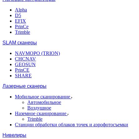
Alpha
D5
EFIX
PrinCe
Trimble
SLAM сканеры
NAVMOPO (TRION)
CHCNAV
GEOSUN
PrinCE
SHARE
Лазерные сканеры
Мобильное сканирование
Автомобильное
Воздушное
Наземное сканирование
Trimble
Станции обработки облаков точек и аэрофотосъемки
Нивелиры