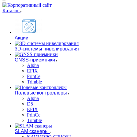
Каталог
Акции
3D-системы нивелирования
GNSS-приемники
Alpha
EFIX
PrinCe
Trimble
Полевые контроллеры
Alpha
D5
EFIX
PrinCe
Trimble
SLAM сканеры
NAVMOPO (TRION)