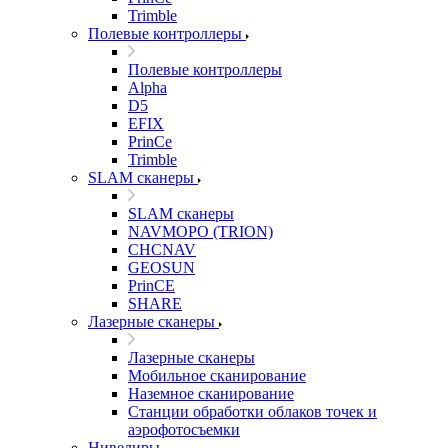
Trimble
Полевые контроллеры
Полевые контроллеры
Alpha
D5
EFIX
PrinCe
Trimble
SLAM сканеры
SLAM сканеры
NAVMOPO (TRION)
CHCNAV
GEOSUN
PrinCE
SHARE
Лазерные сканеры
Лазерные сканеры
Мобильное сканирование
Наземное сканирование
Станции обработки облаков точек и
аэрофотосъемки
Нивелиры