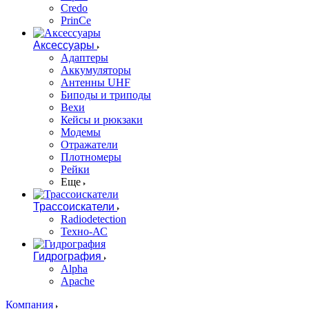
Credo
PrinCe
Аксессуары
Адаптеры
Аккумуляторы
Антенны UHF
Биподы и триподы
Вехи
Кейсы и рюкзаки
Модемы
Отражатели
Плотномеры
Рейки
Еще
Трассоискатели
Radiodetection
Техно-АС
Гидрография
Alpha
Apache
Компания