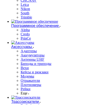
CHCNAV
Leica
Nikon
South
Trimble
Программное обеспечение
Alpha
Credo
PrinCe
Аксессуары
Адаптеры
Аккумуляторы
Антенны UHF
Биподы и триподы
Вехи
Кейсы и рюкзаки
Модемы
Отражатели
Плотномеры
Рейки
Еще
Трассоискатели