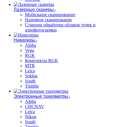
Лазерные сканеры
Мобильное сканирование
Наземное сканирование
Станции обработки облаков точек и
аэрофотосъемки
Нивелиры
Alpha
Vega
RGK
Комплекты RGK
MTR
Leica
Sokkia
South
Trimble
Электронные тахеометры
Alpha
CHCNAV
Leica
Nikon
South
Trimble