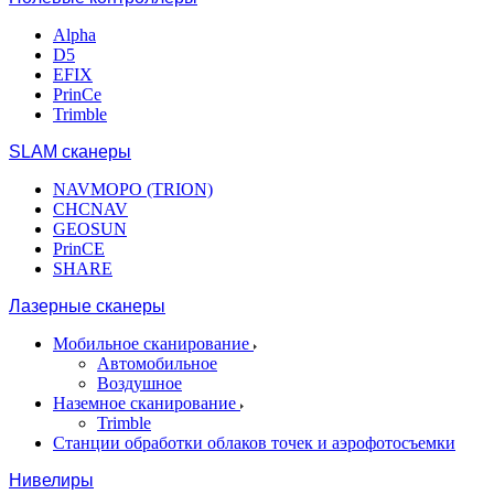
Alpha
D5
EFIX
PrinCe
Trimble
SLAM сканеры
NAVMOPO (TRION)
CHCNAV
GEOSUN
PrinCE
SHARE
Лазерные сканеры
Мобильное сканирование
Автомобильное
Воздушное
Наземное сканирование
Trimble
Станции обработки облаков точек и аэрофотосъемки
Нивелиры