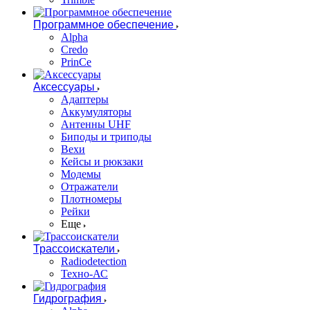
Программное обеспечение
Alpha
Credo
PrinCe
Аксессуары
Адаптеры
Аккумуляторы
Антенны UHF
Биподы и триподы
Вехи
Кейсы и рюкзаки
Модемы
Отражатели
Плотномеры
Рейки
Еще
Трассоискатели
Radiodetection
Техно-АС
Гидрография