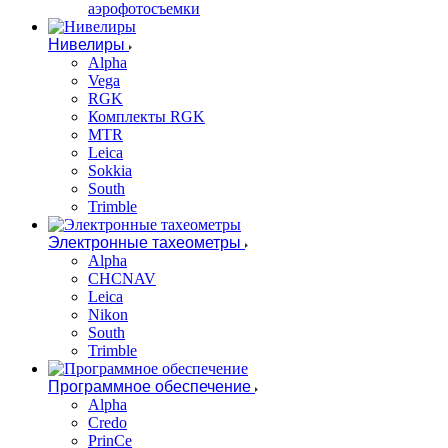
аэрофотосъемки
Нивелиры
Alpha
Vega
RGK
Комплекты RGK
MTR
Leica
Sokkia
South
Trimble
Электронные тахеометры
Alpha
CHCNAV
Leica
Nikon
South
Trimble
Программное обеспечение
Alpha
Credo
PrinCe