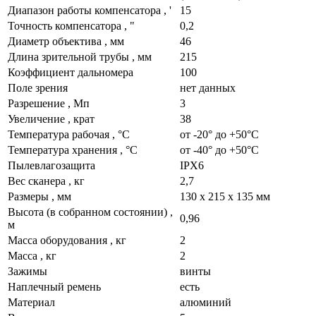
Диапазон работы компенсатора
, '
15
Точность компенсатора
, "
0,2
Диаметр объектива
, мм
46
Длина зрительной трубы
, мм
215
Коэффициент дальномера
100
Поле зрения
нет данных
Разрешение
, Мп
3
Увеличение
, крат
38
Температура рабочая
, °C
от -20° до +50°С
Температура хранения
, °C
от -40° до +50°С
Пылевлагозащита
IPX6
Вес сканера
, кг
2,7
Размеры
, мм
130 x 215 x 135 мм
Высота (в собранном состоянии)
,
0,96
м
Масса оборудования
, кг
2
Масса
, кг
2
Зажимы
винты
Наплечный ремень
есть
Материал
алюминий