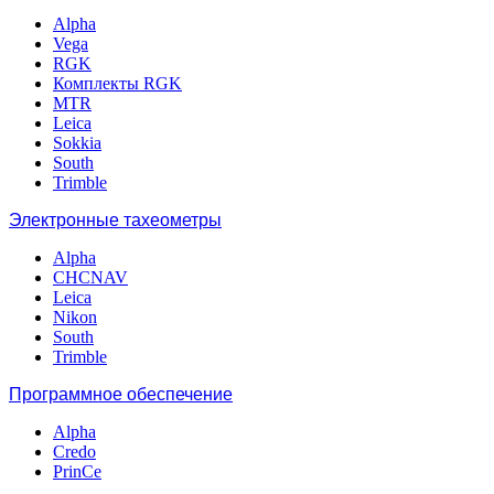
Alpha
Vega
RGK
Комплекты RGK
MTR
Leica
Sokkia
South
Trimble
Электронные тахеометры
Alpha
CHCNAV
Leica
Nikon
South
Trimble
Программное обеспечение
Alpha
Credo
PrinCe