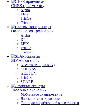
GNSS-приемники
Alpha
EFIX
PrinCe
Trimble
Полевые контроллеры
Alpha
D5
EFIX
PrinCe
Trimble
SLAM сканеры
NAVMOPO (TRION)
CHCNAV
GEOSUN
PrinCE
SHARE
Лазерные сканеры
Мобильное сканирование
Наземное сканирование
Станции обработки облаков точек и