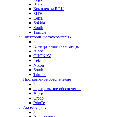
RGK
Комплекты RGK
MTR
Leica
Sokkia
South
Trimble
Электронные тахеометры
Электронные тахеометры
Alpha
CHCNAV
Leica
Nikon
South
Trimble
Программное обеспечение
Программное обеспечение
Alpha
Credo
PrinCe
Аксессуары
Аксессуары