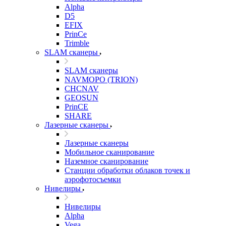
Alpha
D5
EFIX
PrinCe
Trimble
SLAM сканеры
SLAM сканеры
NAVMOPO (TRION)
CHCNAV
GEOSUN
PrinCE
SHARE
Лазерные сканеры
Лазерные сканеры
Мобильное сканирование
Наземное сканирование
Станции обработки облаков точек и
аэрофотосъемки
Нивелиры
Нивелиры
Alpha
Vega