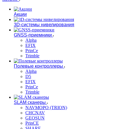
Акции
3D-системы нивелирования
GNSS-приемники
Alpha
EFIX
PrinCe
Trimble
Полевые контроллеры
Alpha
D5
EFIX
PrinCe
Trimble
SLAM сканеры
NAVMOPO (TRION)
CHCNAV
GEOSUN
PrinCE
SHARE