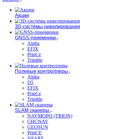
Акции
3D-системы нивелирования
GNSS-приемники
Alpha
EFIX
PrinCe
Trimble
Полевые контроллеры
Alpha
D5
EFIX
PrinCe
Trimble
SLAM сканеры
NAVMOPO (TRION)
CHCNAV
GEOSUN
PrinCE
SHARE