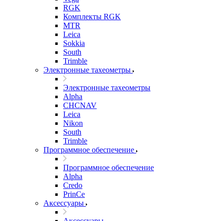
RGK
Комплекты RGK
MTR
Leica
Sokkia
South
Trimble
Электронные тахеометры
Электронные тахеометры
Alpha
CHCNAV
Leica
Nikon
South
Trimble
Программное обеспечение
Программное обеспечение
Alpha
Credo
PrinCe
Аксессуары
Аксессуары