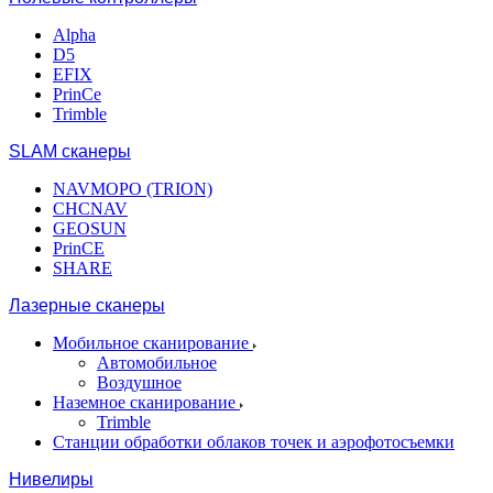
Alpha
D5
EFIX
PrinCe
Trimble
SLAM сканеры
NAVMOPO (TRION)
CHCNAV
GEOSUN
PrinCE
SHARE
Лазерные сканеры
Мобильное сканирование
Автомобильное
Воздушное
Наземное сканирование
Trimble
Станции обработки облаков точек и аэрофотосъемки
Нивелиры