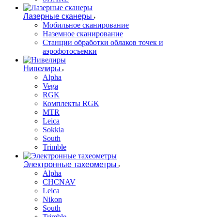
Лазерные сканеры
Мобильное сканирование
Наземное сканирование
Станции обработки облаков точек и
аэрофотосъемки
Нивелиры
Alpha
Vega
RGK
Комплекты RGK
MTR
Leica
Sokkia
South
Trimble
Электронные тахеометры
Alpha
CHCNAV
Leica
Nikon
South
Trimble