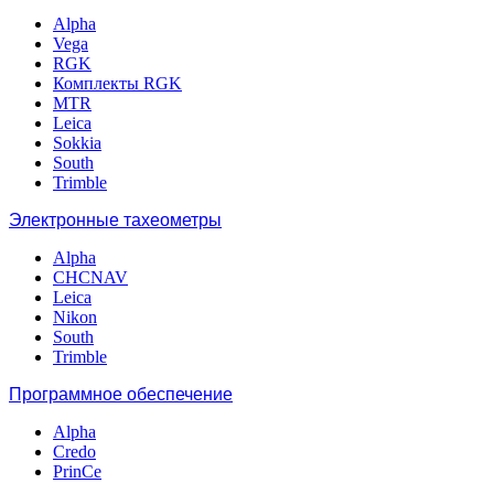
Alpha
Vega
RGK
Комплекты RGK
MTR
Leica
Sokkia
South
Trimble
Электронные тахеометры
Alpha
CHCNAV
Leica
Nikon
South
Trimble
Программное обеспечение
Alpha
Credo
PrinCe