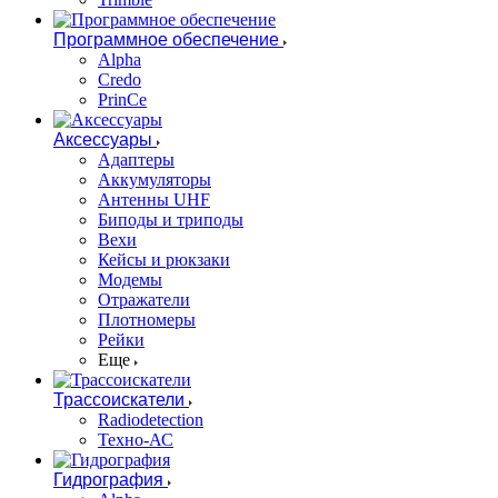
Программное обеспечение
Alpha
Credo
PrinCe
Аксессуары
Адаптеры
Аккумуляторы
Антенны UHF
Биподы и триподы
Вехи
Кейсы и рюкзаки
Модемы
Отражатели
Плотномеры
Рейки
Еще
Трассоискатели
Radiodetection
Техно-АС
Гидрография