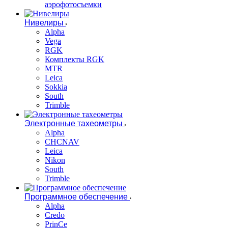
аэрофотосъемки
Нивелиры
Alpha
Vega
RGK
Комплекты RGK
MTR
Leica
Sokkia
South
Trimble
Электронные тахеометры
Alpha
CHCNAV
Leica
Nikon
South
Trimble
Программное обеспечение
Alpha
Credo
PrinCe