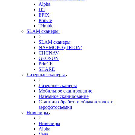
Alpha
D5
EFIX
PrinCe
Trimble
SLAM сканеры
SLAM сканеры
NAVMOPO (TRION)
CHCNAV
GEOSUN
PrinCE
SHARE
Лазерные сканеры
Лазерные сканеры
Мобильное сканирование
Наземное сканирование
Станции обработки облаков точек и
аэрофотосъемки
Нивелиры
Нивелиры
Alpha
Vega