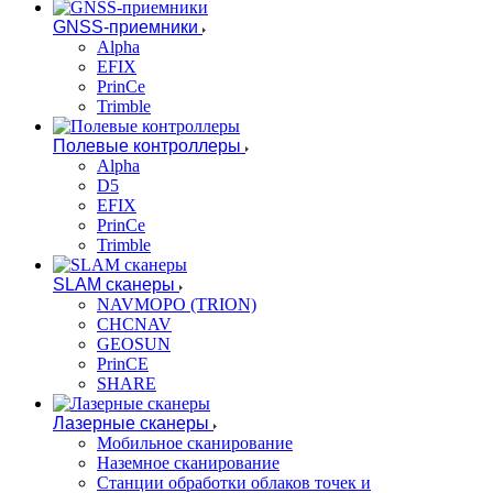
GNSS-приемники
Alpha
EFIX
PrinCe
Trimble
Полевые контроллеры
Alpha
D5
EFIX
PrinCe
Trimble
SLAM сканеры
NAVMOPO (TRION)
CHCNAV
GEOSUN
PrinCE
SHARE
Лазерные сканеры
Мобильное сканирование
Наземное сканирование
Станции обработки облаков точек и